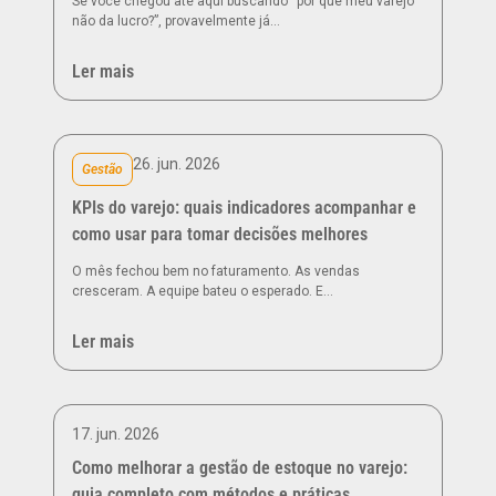
Se você chegou até aqui buscando “por que meu varejo
não da lucro?”, provavelmente já…
Ler mais
26. jun. 2026
Gestão
KPIs do varejo: quais indicadores acompanhar e
como usar para tomar decisões melhores
O mês fechou bem no faturamento. As vendas
cresceram. A equipe bateu o esperado. E…
Ler mais
17. jun. 2026
Como melhorar a gestão de estoque no varejo:
guia completo com métodos e práticas