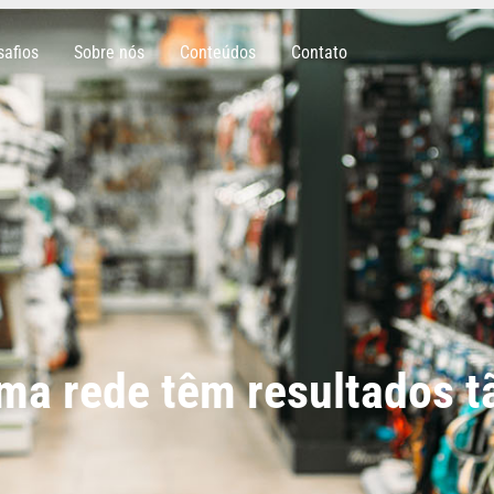
safios
Sobre nós
Conteúdos
Contato
ma rede têm resultados t