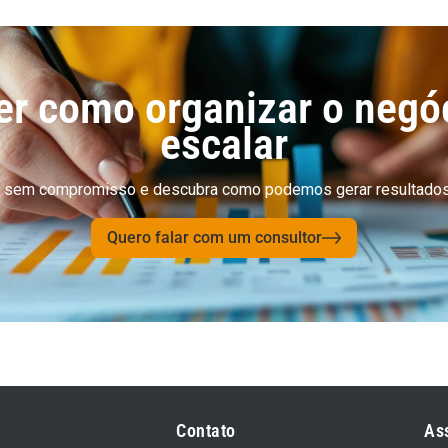
r como organizar o negó
escalar
cial sem compromisso e descubra como podemos gerar resultados
Quero falar com um consultor
Contato
As