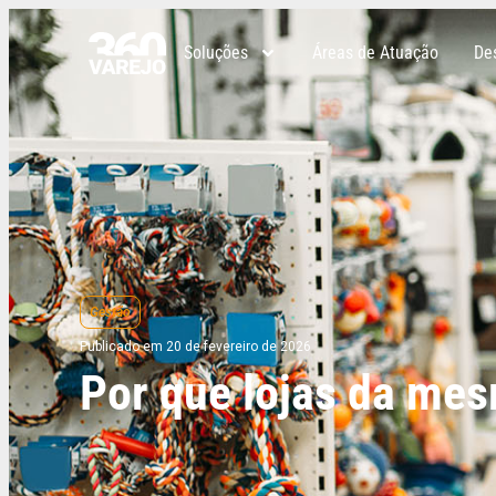
Soluções
Áreas de Atuação
De
Gestão
Publicado em 20 de fevereiro de 2026
Por que lojas da mes