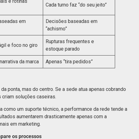
is e rotinas
Cada turno faz “do seu jeito”
aseadas em
Decisões baseadas em
“achismo”
Rupturas frequentes e
gil e foco no giro
estoque parado
narrativa da marca
Apenas “tira pedidos”
é da ponta, mas do centro. Se a sede atua apenas cobrando
s criam soluções caseiras.
ua como um suporte técnico, a performance da rede tende a
esultados aumentarem drasticamente apenas com a
mais em marketing.
pare os processos