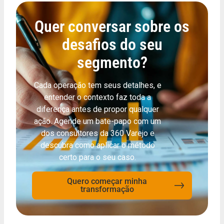
Quer conversar sobre os
desafios do seu
segmento?
Cada operação tem seus detalhes, e
entender o contexto faz toda a
diferença antes de propor qualquer
ação. Agende um bate-papo com um
dos consultores da 360 Varejo e
descubra como aplicar o método
certo para o seu caso.
Quero começar minha
transformação