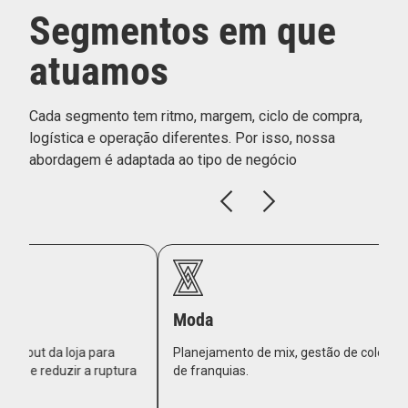
Segmentos em que
atuamos
Cada segmento tem ritmo, margem, ciclo de compra,
logística e operação diferentes. Por isso, nossa
abordagem é adaptada ao tipo de negócio
C
Moda
Ge
Planejamento de mix, gestão de coleções e expansão
la
ra
de franquias.
fin