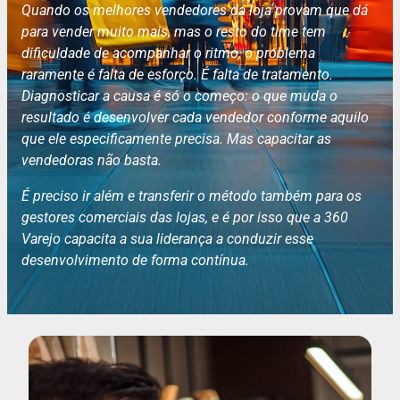
Quando os melhores vendedores da loja provam que dá
para vender muito mais, mas o resto do time tem
dificuldade de acompanhar o ritmo, o problema
raramente é falta de esforço. É falta de tratamento.
Diagnosticar a causa é só o começo: o que muda o
resultado é desenvolver cada vendedor conforme aquilo
que ele especificamente precisa. Mas capacitar as
vendedoras não basta.
É preciso ir além e transferir o método também para os
gestores comerciais das lojas, e é por isso que a 360
Varejo capacita a sua liderança a conduzir esse
desenvolvimento de forma contínua.