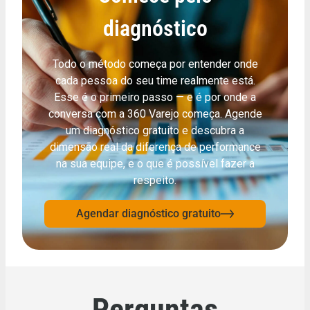
diagnóstico
Todo o método começa por entender onde
cada pessoa do seu time realmente está.
Esse é o primeiro passo — e é por onde a
conversa com a 360 Varejo começa. Agende
um diagnóstico gratuito e descubra a
dimensão real da diferença de performance
na sua equipe, e o que é possível fazer a
respeito.
Agendar diagnóstico gratuito
Perguntas