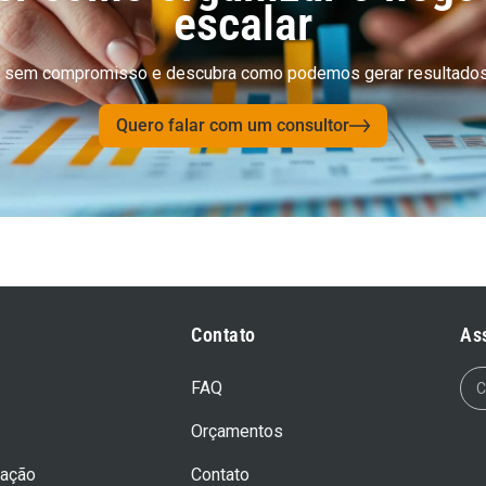
escalar
cial sem compromisso e descubra como podemos gerar resultados
Quero falar com um consultor
Contato
As
FAQ
Orçamentos
uação
Contato