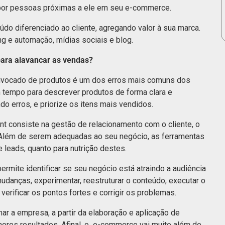
 por pessoas próximas a ele em seu e-commerce.
do diferenciado ao cliente, agregando valor à sua marca.
ng e automação, mídias sociais e blog.
ara alavancar as vendas?
uivocado de produtos é um dos erros mais comuns dos
 tempo para descrever produtos de forma clara e
do erros, e priorize os itens mais vendidos.
 consiste na gestão de relacionamento com o cliente, o
. Além de serem adequadas ao seu negócio, as ferramentas
e leads, quanto para nutrição destes.
permite identificar se seu negócio está atraindo a audiência
udanças, experimentar, reestruturar o conteúdo, executar o
 verificar os pontos fortes e corrigir os problemas.
r a empresa, a partir da elaboração e aplicação de
ores resultados. Afinal, o e-commerce vai muito além de