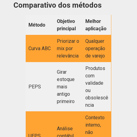
Comparativo dos métodos
Objetivo
Melhor
Método
principal
aplicação
Priorizar o
Qualquer
Curva ABC
mix por
operação
relevância
de varejo
Produtos
Girar
com
estoque
validade
PEPS
mais
ou
antigo
obsolescê
primeiro
ncia
Contexto
interno,
Análise
não
UEPS
contábil