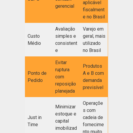
aplicável
gerencial
fiscalment
e no Brasil
Avaliação
Varejo em
Custo
simples e
geral, mais
Médio
consistent
utilizado
e
no Brasil
Evitar
Produtos
ruptura
Ponto de
A e B com
com
Pedido
demanda
reposição
previsível
planejada
Operaçõe
Minimizar
s com
estoque e
Just in
cadeia de
capital
Time
fornecime
imobilizad
nto muito